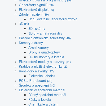
Mikrokontroléry a programátory
(59)
Generátory signálů
(20)
Elektronické displeje
(6)
Zdroje napájení
(39)
Regulovatelné laboratorní zdroje
3D tisk
3D tiskárny
3D díly a náhradní díly
Pasivní elektronické součástky
(40)
Kamery a drony
Akční kamery
Drony a quadkoptéry
RC helikoptéry a letadla
Elektronické moduly a senzory
(31)
Krabice a úložiště elektroniky
(23)
Konektory a svorky
(37)
Elektrická kabeláž
PCB a Protoboard
(32)
Šroubky a upevnění
(10)
Elektronický spotřební materiál
Různý spotřební materiál
Pásky a lepidla
Chemikálie a čištění