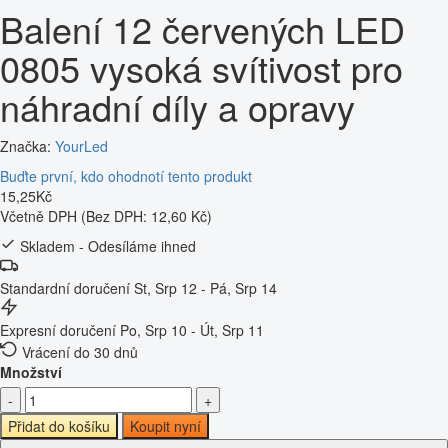
Balení 12 červených LED
0805 vysoká svítivost pro
náhradní díly a opravy
Značka:
YourLed
Buďte první, kdo ohodnotí tento produkt
15
,
25
Kč
Včetně DPH
(Bez DPH: 12,60 Kč)
Skladem - Odesíláme ihned
Standardní doručení
St, Srp 12 - Pá, Srp 14
Expresní doručení
Po, Srp 10 - Út, Srp 11
Vrácení do 30 dnů
Množství
-
+
Přidat do košíku
Koupit nyní