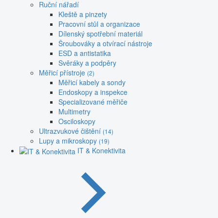
Ruční nářadí
Kleště a pinzety
Pracovní stůl a organizace
Dílenský spotřební materiál
Šroubováky a otvírací nástroje
ESD a antistatika
Svěráky a podpěry
Měřicí přístroje
(2)
Měřicí kabely a sondy
Endoskopy a inspekce
Specializované měřiče
Multimetry
Osciloskopy
Ultrazvukové čištění
(14)
Lupy a mikroskopy
(19)
IT & Konektivita