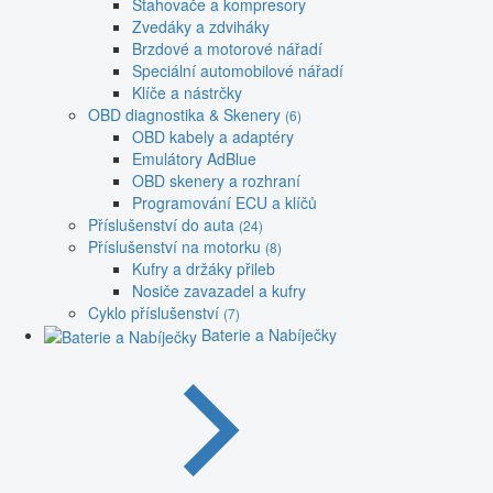
Stahovače a kompresory
Zvedáky a zdviháky
Brzdové a motorové nářadí
Speciální automobilové nářadí
Klíče a nástrčky
OBD diagnostika & Skenery
(6)
OBD kabely a adaptéry
Emulátory AdBlue
OBD skenery a rozhraní
Programování ECU a klíčů
Příslušenství do auta
(24)
Příslušenství na motorku
(8)
Kufry a držáky přileb
Nosiče zavazadel a kufry
Cyklo příslušenství
(7)
Baterie a Nabíječky