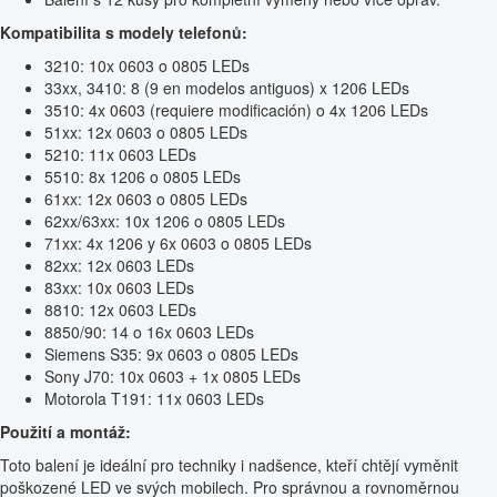
Kompatibilita s modely telefonů:
3210: 10x 0603 o 0805 LEDs
33xx, 3410: 8 (9 en modelos antiguos) x 1206 LEDs
3510: 4x 0603 (requiere modificación) o 4x 1206 LEDs
51xx: 12x 0603 o 0805 LEDs
5210: 11x 0603 LEDs
5510: 8x 1206 o 0805 LEDs
61xx: 12x 0603 o 0805 LEDs
62xx/63xx: 10x 1206 o 0805 LEDs
71xx: 4x 1206 y 6x 0603 o 0805 LEDs
82xx: 12x 0603 LEDs
83xx: 10x 0603 LEDs
8810: 12x 0603 LEDs
8850/90: 14 o 16x 0603 LEDs
Siemens S35: 9x 0603 o 0805 LEDs
Sony J70: 10x 0603 + 1x 0805 LEDs
Motorola T191: 11x 0603 LEDs
Použití a montáž:
Toto balení je ideální pro techniky i nadšence, kteří chtějí vyměnit
poškozené LED ve svých mobilech. Pro správnou a rovnoměrnou