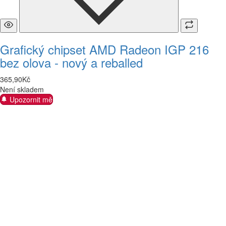
Grafický chipset AMD Radeon IGP 216
bez olova - nový a reballed
365
,
90
Kč
Není skladem
Upozornit mě