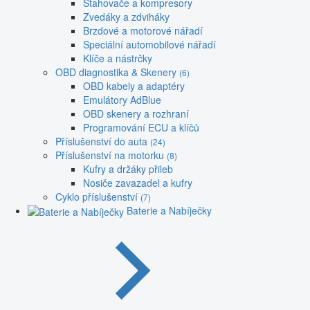
Stahovače a kompresory
Zvedáky a zdviháky
Brzdové a motorové nářadí
Speciální automobilové nářadí
Klíče a nástrčky
OBD diagnostika & Skenery
(6)
OBD kabely a adaptéry
Emulátory AdBlue
OBD skenery a rozhraní
Programování ECU a klíčů
Příslušenství do auta
(24)
Příslušenství na motorku
(8)
Kufry a držáky přileb
Nosiče zavazadel a kufry
Cyklo příslušenství
(7)
Baterie a Nabíječky