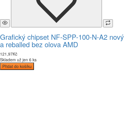
Grafický chipset NF-SPP-100-N-A2 nový
a reballed bez olova AMD
121
,
97
Kč
Skladem už jen 6 ks
Přidat do košíku