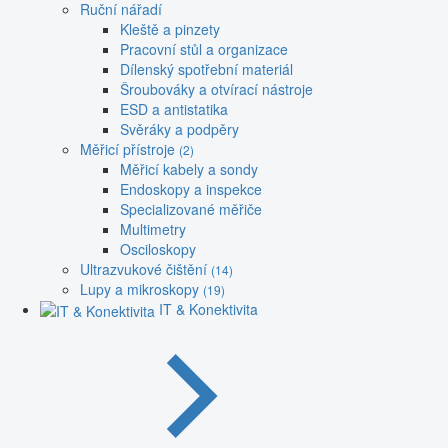
Ruční nářadí
Kleště a pinzety
Pracovní stůl a organizace
Dílenský spotřební materiál
Šroubováky a otvírací nástroje
ESD a antistatika
Svěráky a podpěry
Měřicí přístroje
(2)
Měřicí kabely a sondy
Endoskopy a inspekce
Specializované měřiče
Multimetry
Osciloskopy
Ultrazvukové čištění
(14)
Lupy a mikroskopy
(19)
IT & Konektivita