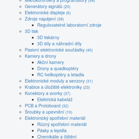
Mikrokontroléry a programátory
(59)
Generátory signálů
(20)
Elektronické displeje
(6)
Zdroje napájení
(39)
Regulovatelné laboratorní zdroje
3D tisk
3D tiskárny
3D díly a náhradní díly
Pasivní elektronické součástky
(40)
Kamery a drony
Akční kamery
Drony a quadkoptéry
RC helikoptéry a letadla
Elektronické moduly a senzory
(31)
Krabice a úložiště elektroniky
(23)
Konektory a svorky
(37)
Elektrická kabeláž
PCB a Protoboard
(32)
Šroubky a upevnění
(10)
Elektronický spotřební materiál
Různý spotřební materiál
Pásky a lepidla
Chemikálie a čištění