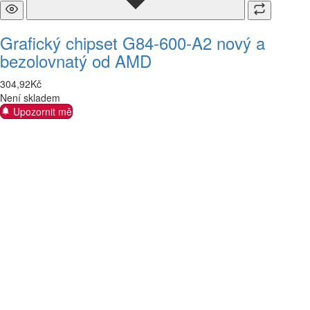
Grafický chipset G84-600-A2 nový a
bezolovnatý od AMD
304
,
92
Kč
Není skladem
Upozornit mě