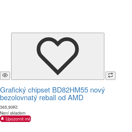
Grafický chipset BD82HM55 nový
bezolovnatý reball od AMD
365
,
90
Kč
Není skladem
Upozornit mě