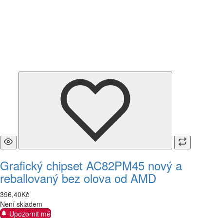
Grafický chipset AC82PM45 nový a
reballovaný bez olova od AMD
396
,
40
Kč
Není skladem
Upozornit mě