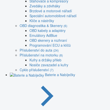
Stahovače a kompresory
Zvedáky a zdviháky
Brzdové a motorové nářadí
Speciální automobilové nářadí
Klíče a nástrčky
OBD diagnostika & Skenery
(6)
OBD kabely a adaptéry
Emulátory AdBlue
OBD skenery a rozhraní
Programování ECU a klíčů
Příslušenství do auta
(24)
Příslušenství na motorku
(8)
Kufry a držáky přileb
Nosiče zavazadel a kufry
Cyklo příslušenství
(7)
Baterie a Nabíječky