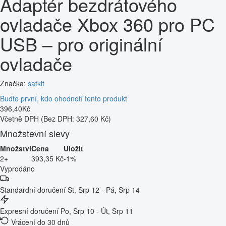
Adaptér bezdrátového
ovladače Xbox 360 pro PC
USB – pro originální
ovladače
Značka:
satkit
Buďte první, kdo ohodnotí tento produkt
396
,
40
Kč
Včetně DPH
(Bez DPH: 327,60 Kč)
Množstevní slevy
Množství
Cena
Uložit
2+
393,35 Kč
-1%
Vyprodáno
Standardní doručení
St, Srp 12 - Pá, Srp 14
Expresní doručení
Po, Srp 10 - Út, Srp 11
Vrácení do 30 dnů