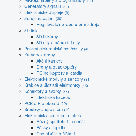
Mikrokontroléry a programátory
(59)
Generátory signálů
(20)
Elektronické displeje
(6)
Zdroje napájení
(39)
Regulovatelné laboratorní zdroje
3D tisk
3D tiskárny
3D díly a náhradní díly
Pasivní elektronické součástky
(40)
Kamery a drony
Akční kamery
Drony a quadkoptéry
RC helikoptéry a letadla
Elektronické moduly a senzory
(31)
Krabice a úložiště elektroniky
(23)
Konektory a svorky
(37)
Elektrická kabeláž
PCB a Protoboard
(32)
Šroubky a upevnění
(10)
Elektronický spotřební materiál
Různý spotřební materiál
Pásky a lepidla
Chemikálie a čištění