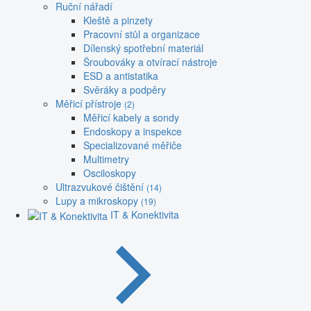
Ruční nářadí
Kleště a pinzety
Pracovní stůl a organizace
Dílenský spotřební materiál
Šroubováky a otvírací nástroje
ESD a antistatika
Svěráky a podpěry
Měřicí přístroje
(2)
Měřicí kabely a sondy
Endoskopy a inspekce
Specializované měřiče
Multimetry
Osciloskopy
Ultrazvukové čištění
(14)
Lupy a mikroskopy
(19)
IT & Konektivita