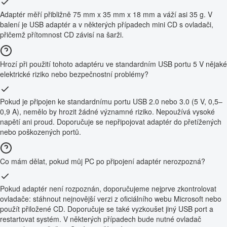
Adaptér měří přibližně 75 mm x 35 mm x 18 mm a váží asi 35 g. V
balení je USB adaptér a v některých případech mini CD s ovladači,
přičemž přítomnost CD závisí na šarži.
Hrozí při použití tohoto adaptéru ve standardním USB portu 5 V nějaké
elektrické riziko nebo bezpečnostní problémy?
Pokud je připojen ke standardnímu portu USB 2.0 nebo 3.0 (5 V, 0,5–
0,9 A), nemělo by hrozit žádné významné riziko. Nepoužívá vysoké
napětí ani proud. Doporučuje se nepřipojovat adaptér do přetížených
nebo poškozených portů.
Co mám dělat, pokud můj PC po připojení adaptér nerozpozná?
Pokud adaptér není rozpoznán, doporučujeme nejprve zkontrolovat
ovladače: stáhnout nejnovější verzi z oficiálního webu Microsoft nebo
použít přiložené CD. Doporučuje se také vyzkoušet jiný USB port a
restartovat systém. V některých případech bude nutné ovladač