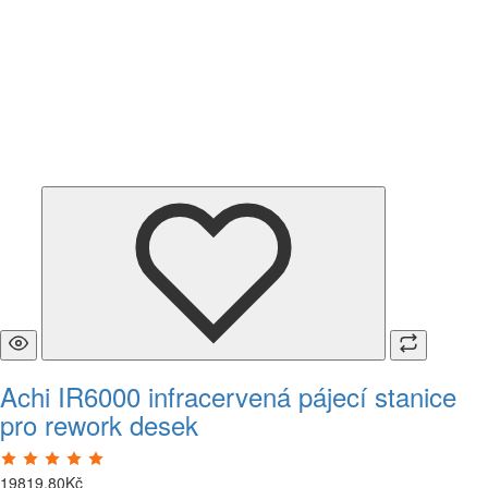
Achi IR6000 infracervená pájecí stanice
pro rework desek
19819
,
80
Kč