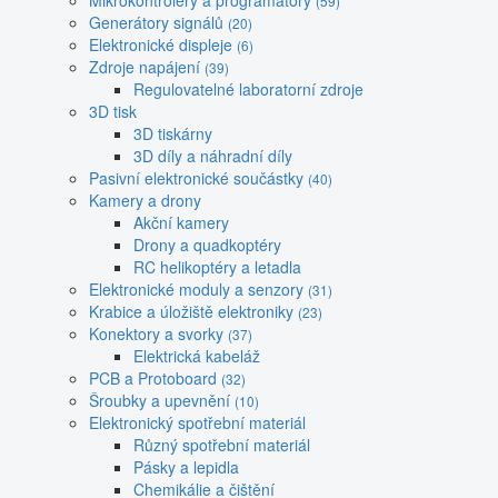
Mikrokontroléry a programátory
(59)
Generátory signálů
(20)
Elektronické displeje
(6)
Zdroje napájení
(39)
Regulovatelné laboratorní zdroje
3D tisk
3D tiskárny
3D díly a náhradní díly
Pasivní elektronické součástky
(40)
Kamery a drony
Akční kamery
Drony a quadkoptéry
RC helikoptéry a letadla
Elektronické moduly a senzory
(31)
Krabice a úložiště elektroniky
(23)
Konektory a svorky
(37)
Elektrická kabeláž
PCB a Protoboard
(32)
Šroubky a upevnění
(10)
Elektronický spotřební materiál
Různý spotřební materiál
Pásky a lepidla
Chemikálie a čištění