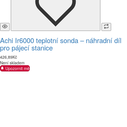
Achi Ir6000 teplotní sonda – náhradní díl
pro pájecí stanice
426
,
89
Kč
Není skladem
Upozornit mě