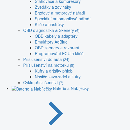
Stahovače a kompresory
Zvedáky a zdviháky
Brzdové a motorové nářadí
Speciální automobilové nářadí
Klíče a nástrčky
OBD diagnostika & Skenery
(6)
OBD kabely a adaptéry
Emulátory AdBlue
OBD skenery a rozhraní
Programování ECU a klíčů
Příslušenství do auta
(24)
Příslušenství na motorku
(8)
Kufry a držáky přileb
Nosiče zavazadel a kufry
Cyklo příslušenství
(7)
Baterie a Nabíječky