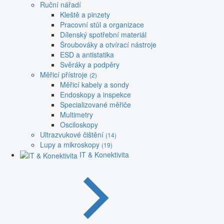
Ruční nářadí
Kleště a pinzety
Pracovní stůl a organizace
Dílenský spotřební materiál
Šroubováky a otvírací nástroje
ESD a antistatika
Svěráky a podpěry
Měřicí přístroje
(2)
Měřicí kabely a sondy
Endoskopy a inspekce
Specializované měřiče
Multimetry
Osciloskopy
Ultrazvukové čištění
(14)
Lupy a mikroskopy
(19)
IT & Konektivita