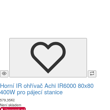
Horní IR ohřívač Achi IR6000 80x80
400W pro pájecí stanice
579
,
35
Kč
Není skladem
Upozornit mě