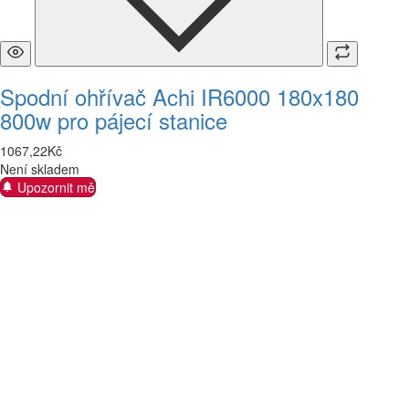
Spodní ohřívač Achi IR6000 180x180
800w pro pájecí stanice
1067
,
22
Kč
Není skladem
Upozornit mě