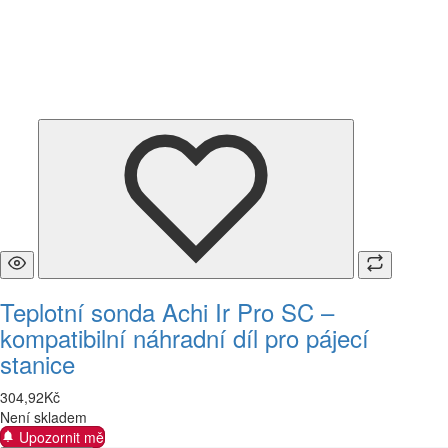
Teplotní sonda Achi Ir Pro SC –
kompatibilní náhradní díl pro pájecí
stanice
304
,
92
Kč
Není skladem
Upozornit mě