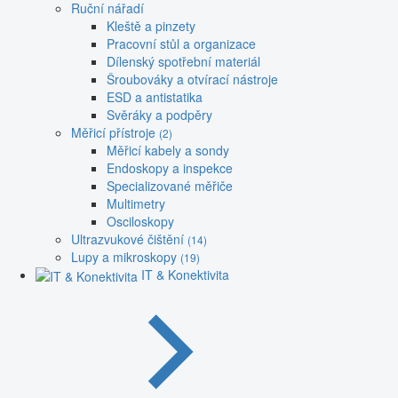
Ruční nářadí
Kleště a pinzety
Pracovní stůl a organizace
Dílenský spotřební materiál
Šroubováky a otvírací nástroje
ESD a antistatika
Svěráky a podpěry
Měřicí přístroje
(2)
Měřicí kabely a sondy
Endoskopy a inspekce
Specializované měřiče
Multimetry
Osciloskopy
Ultrazvukové čištění
(14)
Lupy a mikroskopy
(19)
IT & Konektivita