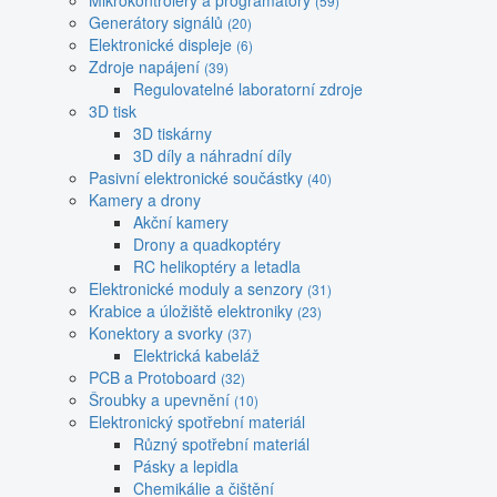
Mikrokontroléry a programátory
(59)
Generátory signálů
(20)
Elektronické displeje
(6)
Zdroje napájení
(39)
Regulovatelné laboratorní zdroje
3D tisk
3D tiskárny
3D díly a náhradní díly
Pasivní elektronické součástky
(40)
Kamery a drony
Akční kamery
Drony a quadkoptéry
RC helikoptéry a letadla
Elektronické moduly a senzory
(31)
Krabice a úložiště elektroniky
(23)
Konektory a svorky
(37)
Elektrická kabeláž
PCB a Protoboard
(32)
Šroubky a upevnění
(10)
Elektronický spotřební materiál
Různý spotřební materiál
Pásky a lepidla
Chemikálie a čištění