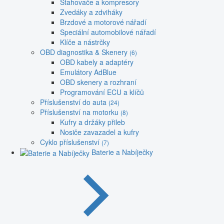
Stahovače a kompresory
Zvedáky a zdviháky
Brzdové a motorové nářadí
Speciální automobilové nářadí
Klíče a nástrčky
OBD diagnostika & Skenery
(6)
OBD kabely a adaptéry
Emulátory AdBlue
OBD skenery a rozhraní
Programování ECU a klíčů
Příslušenství do auta
(24)
Příslušenství na motorku
(8)
Kufry a držáky přileb
Nosiče zavazadel a kufry
Cyklo příslušenství
(7)
Baterie a Nabíječky